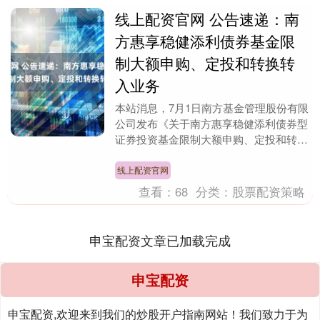
线上配资官网 公告速递：南
方惠享稳健添利债券基金限
制大额申购、定投和转换转
入业务
本站消息，7月1日南方基金管理股份有限
公司发布《关于南方惠享稳健添利债券型
证券投资基金限制大额申购、定投和转换
转入业务的公告》。公告中提示，为保护
基金份额持有人....
线上配资官网
查看：
68
分类：
股票配资策略
申宝配资文章已加载完成
申宝配资
申宝配资,欢迎来到我们的炒股开户指南网站！我们致力于为