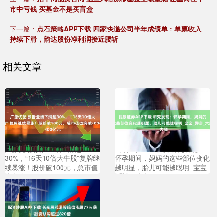
市中亏钱 买基金不是买盲盒
下一篇：
点石策略APP下载 四家快递公司半年成绩单：单票收入
持续下滑，韵达股份净利润接近腰斩
相关文章
广源优配 预告业绩下滑超
民银证券APP下载 研究发现：
30%，“16天10倍大牛股”复牌继
怀孕期间，妈妈的这些部位变化
续暴涨！股价破100元，总市值
越明显，胎儿可能越聪明_宝宝
也突破400亿元
_臀部_大腿