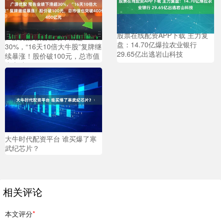
股票在线配资APP下载 主力复
广源优配 预告业绩下滑超
盘：14.70亿爆拉农业银行
30%，“16天10倍大牛股”复牌继
29.65亿出逃岩山科技
续暴涨！股价破100元，总市值
也突破400亿元
大牛时代配资平台 谁买爆了寒
武纪芯片？
相关评论
本文评分
*